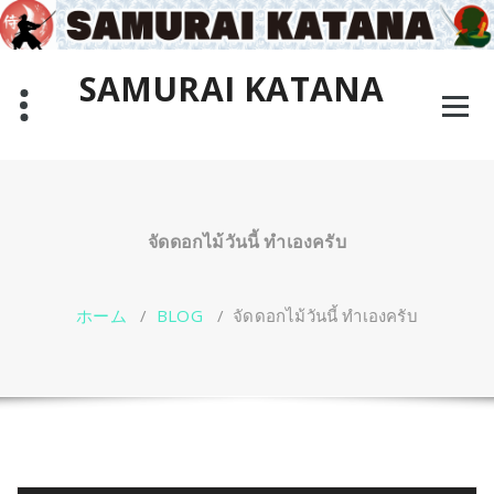
コ
ン
テ
SAMURAI KATANA
ン
ツ
Why not learn the way of the true Samurai in Bangkok,
へ
Thailand?
ス
キ
ッ
プ
จัดดอกไม้วันนี้ ทำเองครับ
ホーム
/
BLOG
/
จัดดอกไม้วันนี้ ทำเองครับ