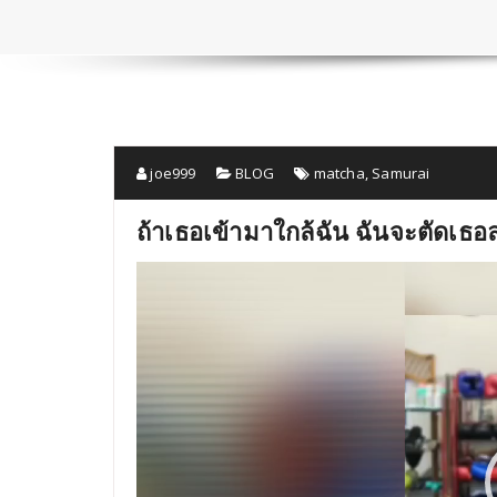
joe999
BLOG
matcha
,
Samurai
ถ้าเธอเข้ามาใกล้ฉัน ฉันจะตัดเธอ
動
画
プ
レ
ー
ヤ
ー