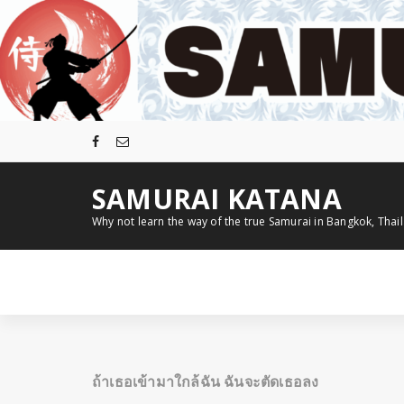
コ
ン
テ
ン
ツ
へ
ス
キ
ッ
プ
SAMURAI KATANA
Why not learn the way of the true Samurai in Bangkok, Thai
ถ้าเธอเข้ามาใกล้ฉัน ฉันจะตัดเธอลง