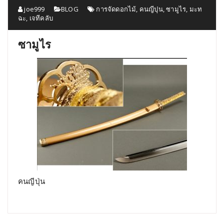
joe999
BLOG
การจัดดอกไม้
,
คนญีปุน
,
ซามูไร
,
มะท
ฉะ
,
เจทีคลับ
ซามูไร
คนญีปุ่น