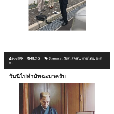
joe999
BLOG
Samurai
,
ฝิตเนสคลับ
,
มวยไทย
,
มะท
ฉะ
วันนีไปทำมัทฉะมาครับ