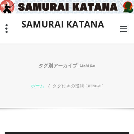
コ
ン
テ
SAMURAI KATANA
ン
ツ
Why not learn the way of the true Samurai in Bangkok,
へ
Thailand?
ス
キ
ッ
プ
タグ別アーカイブ: มะทฉะ
ホーム
/
タグ付きの投稿 "มะทฉะ"