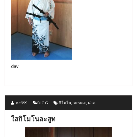
dav
joe999
BLOG
กิโมโน
,
มะทฉะ
,
ศาล
ใสกิโมโนละสูท