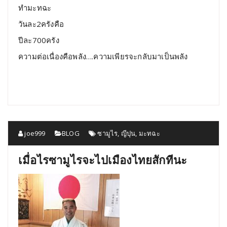
ทำมะทฉะ
วันละ2ครังคือ
ปีละ700ครัง
ความต่อเนื่องคือพลัง….ความเพียรจะกลับมาเป็นพลัง
joe999
BLOG
ซามูไร
,
ญีปุน
,
มะทฉะ
เมื่อไรซามูไรจะไปเมืองไทยสักทีนะ