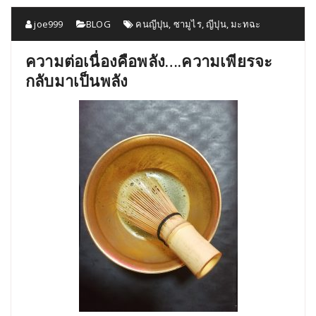
joe999
BLOG
คนญีปุน
,
ซามูไร
,
ญีปุน
,
มะทฉะ
ความต่อเนื่องคือพลัง….ความเพียรจะ
กลับมาเป็นพลัง