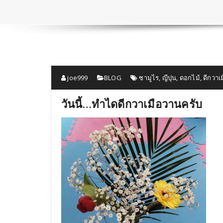
joe999
BLOG
ซามูไร
,
ญีปุน
,
ดอกไม้
,
ดีกวาเ
วันนี้…ทำไดดีกวาเมือวานครับ