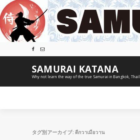
コ
ン
テ
ン
ツ
へ
ス
キ
ッ
プ
SAMURAI KATANA
Why not learn the way of the true Samurai in Bangkok, Thai
タグ別アーカイブ: ดีกวาเมือวาน