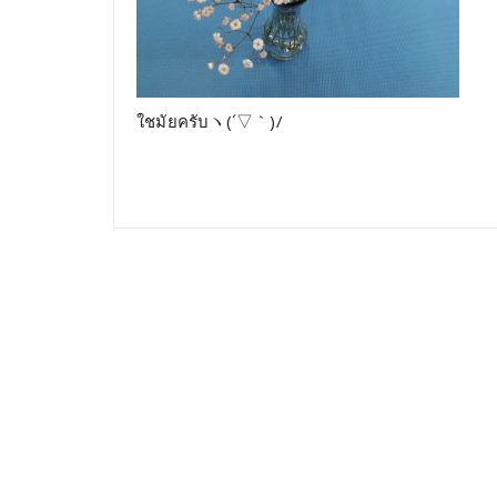
ใชมัยครับヽ(´▽｀)/