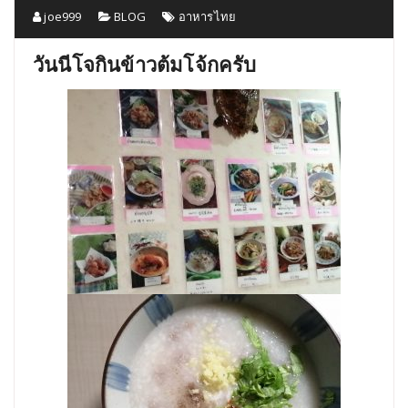
joe999
BLOG
อาหารไทย
วันนีโจกินข้าวต้มโจ้กครับ