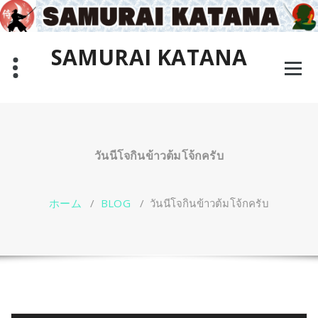
コ
ン
テ
SAMURAI KATANA
ン
ツ
Why not learn the way of the true Samurai in Bangkok,
へ
Thailand?
ス
キ
ッ
プ
วันนีโจกินข้าวต้มโจ้กครับ
ホーム
/
BLOG
/
วันนีโจกินข้าวต้มโจ้กครับ